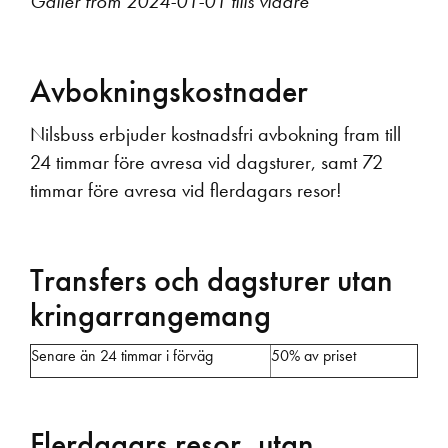
Gäller from 2024-01-01 tills vidare
Nyheter
Avbokningskostnader
Våra resor
Nilsbuss erbjuder kostnadsfri avbokning fram till
24 timmar före avresa vid dagsturer, samt 72
timmar före avresa vid flerdagars resor!
Transfers och dagsturer utan
kringarrangemang
Senare än 24 timmar i förväg
50% av priset
Flerdagars resor, utan