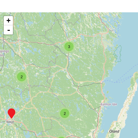
+
-
3
2
2