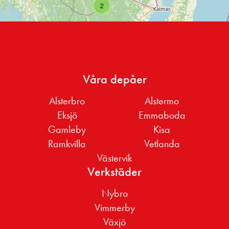
2
Våra depåer
Alsterbro
Alstermo
Eksjö
Emmaboda
Gamleby
Kisa
Ramkvilla
Vetlanda
Västervik
Verkstäder
Nybro
Vimmerby
Växjö