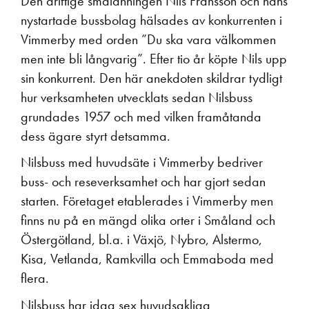
Den driftige smålänningen Nils Fransson och hans
Nyheter
nystartade bussbolag hälsades av konkurrenten i
Vimmerby med orden ”Du ska vara välkommen
men inte bli långvarig”. Efter tio år köpte Nils upp
Våra resor
sin konkurrent. Den här anekdoten skildrar tydligt
hur verksamheten utvecklats sedan Nilsbuss
grundades 1957 och med vilken framåtanda
dess ägare styrt detsamma.
Nilsbuss med huvudsäte i Vimmerby bedriver
buss- och reseverksamhet och har gjort sedan
starten. Företaget etablerades i Vimmerby men
finns nu på en mängd olika orter i Småland och
Östergötland, bl.a. i Växjö, Nybro, Alstermo,
Kisa, Vetlanda, Ramkvilla och Emmaboda med
flera.
Nilsbuss har idag sex huvudsakliga