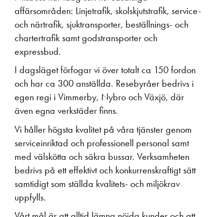
affärsområden: Linjetrafik, skolskjutstrafik, service-
och närtrafik, sjuktransporter, beställnings- och
chartertrafik samt godstransporter och
expressbud.
I dagsläget förfogar vi över totalt ca 150 fordon
och har ca 300 anställda. Resebyråer bedrivs i
egen regi i Vimmerby, Nybro och Växjö, där
även egna verkstäder finns.
Vi håller högsta kvalitet på våra tjänster genom
serviceinriktad och professionell personal samt
med välskötta och säkra bussar. Verksamheten
bedrivs på ett effektivt och konkurrenskraftigt sätt
samtidigt som ställda kvalitets- och miljökrav
uppfylls.
Vårt mål är att alltid lämna nöjda kunder och att