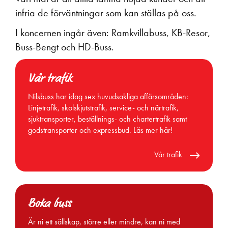
infria de förväntningar som kan ställas på oss.
I koncernen ingår även: Ramkvillabuss, KB-Resor,
Buss-Bengt och HD-Buss.​
Vår trafik
Nilsbuss har idag sex huvudsakliga affärsområden:
Linjetrafik, skolskjutstrafik, service- och närtrafik,
sjuktransporter, beställnings- och chartertrafik samt
godstransporter och expressbud. Läs mer här!
Vår trafik
Boka buss
Är ni ett sällskap, större eller mindre, kan ni med