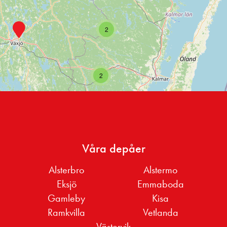
2
2
Våra depåer
Alsterbro
Alstermo
Eksjö
Emmaboda
Gamleby
Kisa
Ramkvilla
Vetlanda
Västervik