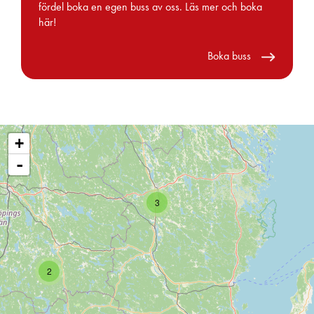
fördel boka en egen buss av oss. Läs mer och boka
här!
Boka buss
+
-
3
2